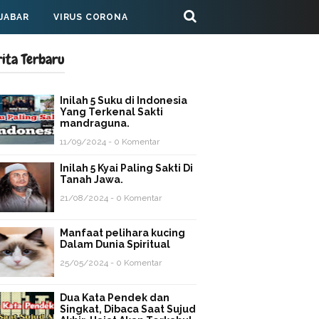
 JABAR
VIRUS CORONA
rita Terbaru
Inilah 5 Suku di Indonesia
Yang Terkenal Sakti
mandraguna.
11/09/2024 - 0 Komentar
Inilah 5 Kyai Paling Sakti Di
Tanah Jawa.
21/08/2024 - 0 Komentar
Manfaat pelihara kucing
Dalam Dunia Spiritual
25/05/2024 - 0 Komentar
Dua Kata Pendek dan
Singkat, Dibaca Saat Sujud