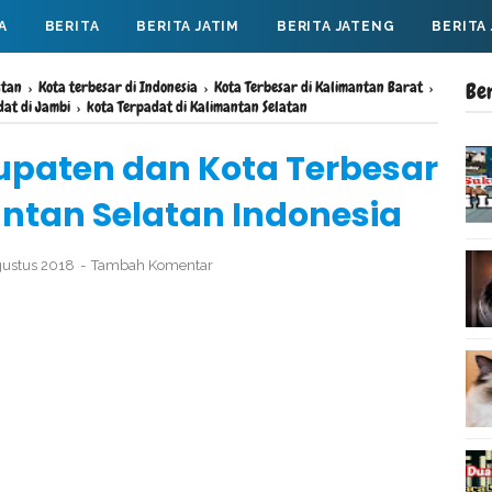
A
BERITA
BERITA JATIM
BERITA JATENG
BERITA
atan
›
Kota terbesar di Indonesia
›
Kota Terbesar di Kalimantan Barat
›
Be
dat di Jambi
›
kota Terpadat di Kalimantan Selatan
bupaten dan Kota Terbesar
antan Selatan Indonesia
gustus 2018
Tambah Komentar