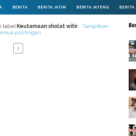
A
BERITA
BERITA JATIM
BERITA JATENG
BERITA
Be
n label
Keutamaan sholat witir
.
Tampilkan
emua postingan
1