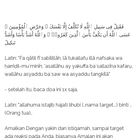
فَقَٰتِلْ فِى سَبِيلِ ٱللَّهِ لَا تُكَلَّفُ إِلَّا نَفْسَكَ ۚ وَحَرِّضِ ٱلْمُؤْمِنِينَ ۖ
عَسَى ٱللَّهُ أَن يَكُفَّ بَأْسَ ٱلَّذِينَ كَفَرُوا۟ ۚ وَٱللَّهُ أَشَدُّ بَأْسًا وَأَشَدُّ
تَنكِيلً
Latin: "Fa qātil fī sabīlillāh, lā tukallafu illā nafsaka wa
ḥarriḍil-mu`minīn, 'asallāhu ay yakuffa ba`sallażīna kafarụ,
wallāhu asyaddu ba`saw wa asyaddu tangkīlā"
- setelah itu, baca doa ini 1x saja,
Latin: "allahuma istajib hajati lihubi (..nama target...) binti ..
(Orang tua)..
Amalkan Dengan yakin dan istiqamah, sampai target
ada reaksi pada Anda, biasanya Amalan ini akan