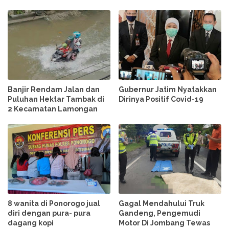
Banjir Rendam Jalan dan
Gubernur Jatim Nyatakkan
Puluhan Hektar Tambak di
Dirinya Positif Covid-19
2 Kecamatan Lamongan
8 wanita di Ponorogo jual
Gagal Mendahului Truk
diri dengan pura- pura
Gandeng, Pengemudi
dagang kopi
Motor Di Jombang Tewas