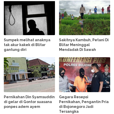
Sumpek melihat anaknya
Sakitnya Kambuh, Petani Di
tak akur kakek di Blitar
Blitar Meninggal
gantung diri
Mendadak Di Sawah
Pernikahan Din Syamsuddin
Gegara Resepsi
di gelar di Gontor suasana
Pernikahan, Pengantin Pria
ponpes adem ayem
di Bojonegoro Jadi
Tersangka