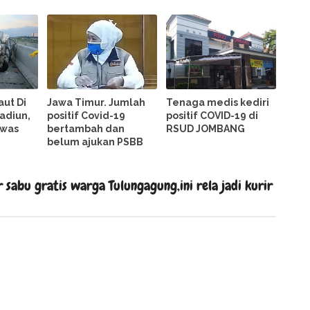
ut Di
Jawa Timur. Jumlah
Tenaga medis kediri
adiun,
positif Covid-19
positif COVID-19 di
ewas
bertambah dan
RSUD JOMBANG
belum ajukan PSBB
sabu gratis warga Tulungagung,ini rela jadi kurir