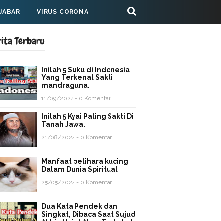
 JABAR
VIRUS CORONA
rita Terbaru
Inilah 5 Suku di Indonesia
Yang Terkenal Sakti
mandraguna.
11/09/2024 - 0 Komentar
Inilah 5 Kyai Paling Sakti Di
Tanah Jawa.
21/08/2024 - 0 Komentar
Manfaat pelihara kucing
Dalam Dunia Spiritual
25/05/2024 - 0 Komentar
Dua Kata Pendek dan
Singkat, Dibaca Saat Sujud