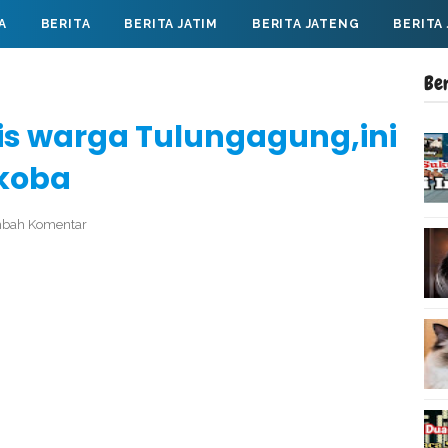
A
BERITA
BERITA JATIM
BERITA JATENG
BERITA
Be
tis warga Tulungagung,ini
rkoba
bah Komentar