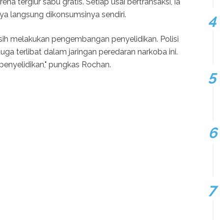
na tergiur sabu gratis. Setiap usai bertransaksi, ia
nya langsung dikonsumsinya sendiri.
sih melakukan pengembangan penyelidikan. Polisi
a terlibat dalam jaringan peredaran narkoba ini.
penyelidikan," pungkas Rochan.