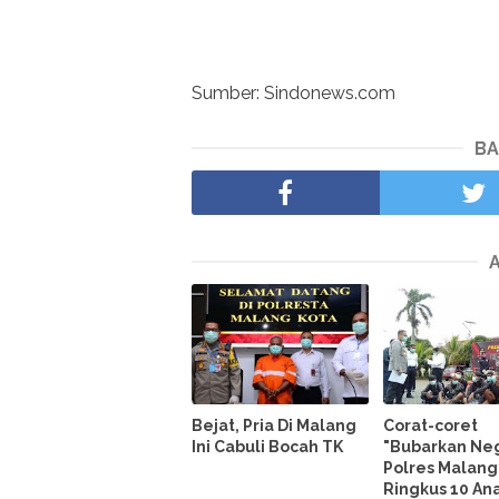
Sumber: Sindonews.com
BA
Bejat, Pria Di Malang
Corat-coret
Ini Cabuli Bocah TK
"Bubarkan Neg
Polres Malang
Ringkus 10 An