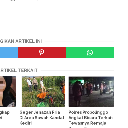
GIKAN ARTIKEL INI
ARTIKEL TERKAIT
ngkap
Geger Jenazah Pria
Polres Probolinggo
wi
Di Area Sawah Kandat
Angkat Bicara Terkait
Kediri
Tewasnya Remaja