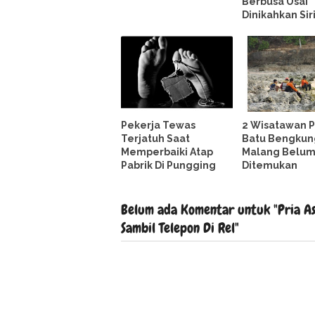
Berbusa Usai
Dinikahkan Sir
Pekerja Tewas
2 Wisatawan P
Terjatuh Saat
Batu Bengkun
Memperbaiki Atap
Malang Belu
Pabrik Di Pungging
Ditemukan
Belum ada Komentar untuk "Pria As
Sambil Telepon Di Rel"