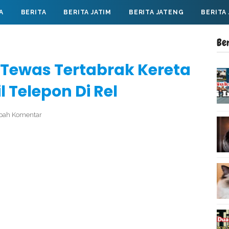
A
BERITA
BERITA JATIM
BERITA JATENG
BERITA
Be
o Tewas Tertabrak Kereta
 Telepon Di Rel
bah Komentar