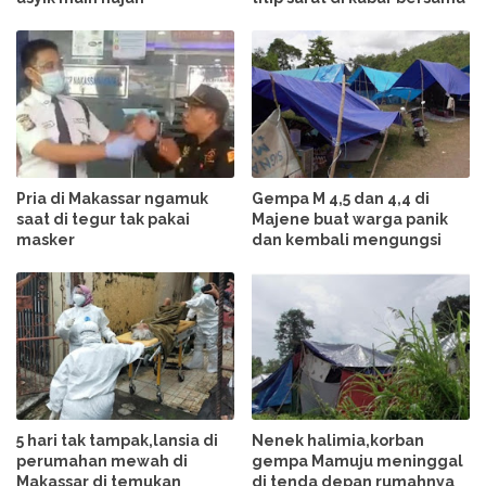
Pria di Makassar ngamuk
Gempa M 4,5 dan 4,4 di
saat di tegur tak pakai
Majene buat warga panik
masker
dan kembali mengungsi
5 hari tak tampak,lansia di
Nenek halimia,korban
perumahan mewah di
gempa Mamuju meninggal
Makassar di temukan
di tenda depan rumahnya