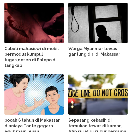
Cabuli mahasiswi di mobil
Warga Myanmar tewas
bermodus kumpul
gantung diri di Makassar
tugas,dosen di Palopo di
tangkap
bocah 6 tahun di Makassar
Sepasang kekasih di
dianiaya Tante gegara
temukan tewas di kamar,
asyik main hujan
titip surat di kubur bersama