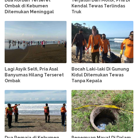
Dua Korban Terseret
Terjatuh Dari Motor, Pria Di
Ombak di Kebumen
Kendal Tewas Terlindas
Ditemukan Meninggal
Truk
Lagi Asyik Selfi, Pria Asal
Bocah Laki-laki Di Gunung
Banyumas Hilang Terseret
Kidul Ditemukan Tewas
Ombak
Tanpa Kepala
Dua Remaja di Kebumen
Penemuan Mayat Di Dalam