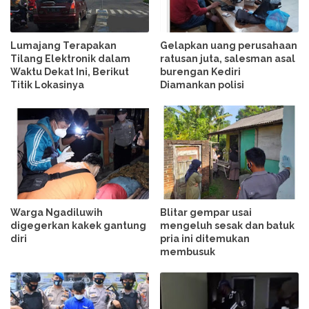
Lumajang Terapakan
Gelapkan uang perusahaan
Tilang Elektronik dalam
ratusan juta, salesman asal
Waktu Dekat Ini, Berikut
burengan Kediri
Titik Lokasinya
Diamankan polisi
Warga Ngadiluwih
Blitar gempar usai
digegerkan kakek gantung
mengeluh sesak dan batuk
diri
pria ini ditemukan
membusuk