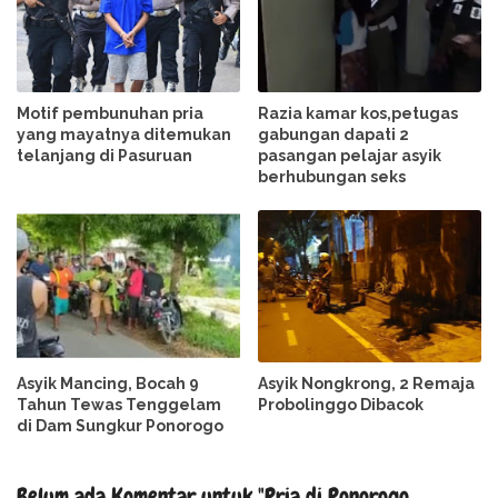
Motif pembunuhan pria
Razia kamar kos,petugas
yang mayatnya ditemukan
gabungan dapati 2
telanjang di Pasuruan
pasangan pelajar asyik
berhubungan seks
Asyik Mancing, Bocah 9
Asyik Nongkrong, 2 Remaja
Tahun Tewas Tenggelam
Probolinggo Dibacok
di Dam Sungkur Ponorogo
Belum ada Komentar untuk "Pria di Ponorogo