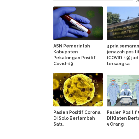
ASN Pemerintah
3 pria semaran
Kabupaten
jenazah positi
Pekalongan Positif
(COVID-19) jad
Covid-19
tersangka
Pasien Positif Corona
Pasien Positif
Di Solo Bertambah
Di Klaten Ber
Satu
5 Orang