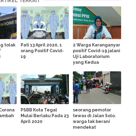
ARTIKEL TERKAIT
g tolak
Pati 13 April 2020, 1
2 Warga Karanganyar
f
orang Positif Covid-
positif Covid-19 jalani
i
19
Uji Laboratorium
yang Kedua
 Corona
PSBB Kota Tegal
seorang pemotor
tambah
Mulai Berlaku Pada 23
tewas di Jalan Solo.
April 2020
warga tak berani
mendekat