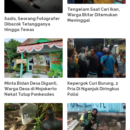
Tengelam Saat Cari Ikan,
Warga Blitar Ditemukan
Sadis, Seorang Fotografer
Meninggal
Dibacok Tetangganya
Hingga Tewas
Minta Bidan Desa Diganti,
Kepergok Curi Burung, 2
Warga Desa di Mojokerto
Pria Di Nganjuk Diringkus
Nekat Tutup Ponkesdes
Polisi