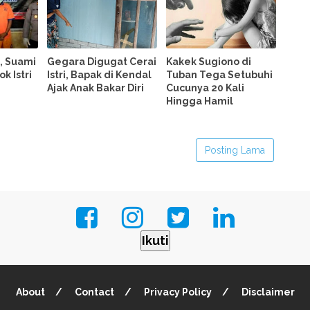
, Suami
Gegara Digugat Cerai
Kakek Sugiono di
k Istri
Istri, Bapak di Kendal
Tuban Tega Setubuhi
Ajak Anak Bakar Diri
Cucunya 20 Kali
Hingga Hamil
Posting Lama
Ikuti
About
Contact
Privacy Policy
Disclaimer