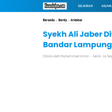
SEJARAH
AGAM
MAHABARATA
Beranda
›
Berita
›
kriminal
Syekh Ali Jaber D
Bandar Lampung
Ditulis oleh
Muhammad Imron
Senin, 14 S