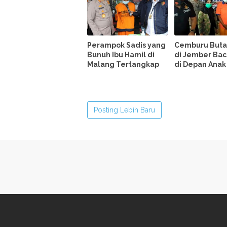
Perampok Sadis yang
Cemburu Buta
Bunuh Ibu Hamil di
di Jember Baco
Malang Tertangkap
di Depan Anak
Posting Lebih Baru