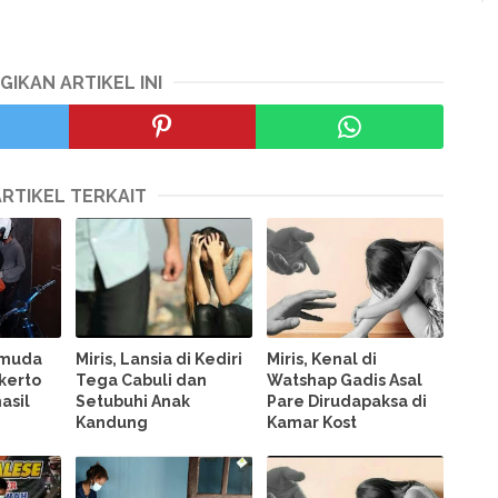
GIKAN ARTIKEL INI
ARTIKEL TERKAIT
emuda
Miris, Lansia di Kediri
Miris, Kenal di
nkerto
Tega Cabuli dan
Watshap Gadis Asal
asil
Setubuhi Anak
Pare Dirudapaksa di
Kandung
Kamar Kost