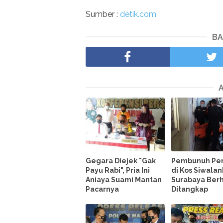
Sumber :
detik.com
BA
Gegara Diejek "Gak
Pembunuh P
Payu Rabi", Pria Ini
di Kos Siwala
Aniaya Suami Mantan
Surabaya Berh
Pacarnya
Ditangkap