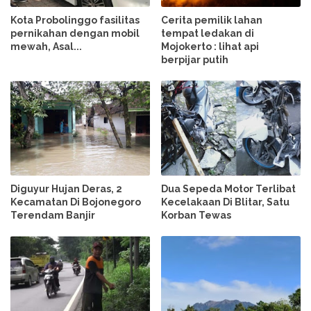
Kota Probolinggo fasilitas
Cerita pemilik lahan
pernikahan dengan mobil
tempat ledakan di
mewah, Asal...
Mojokerto : lihat api
berpijar putih
Diguyur Hujan Deras, 2
Dua Sepeda Motor Terlibat
Kecamatan Di Bojonegoro
Kecelakaan Di Blitar, Satu
Terendam Banjir
Korban Tewas