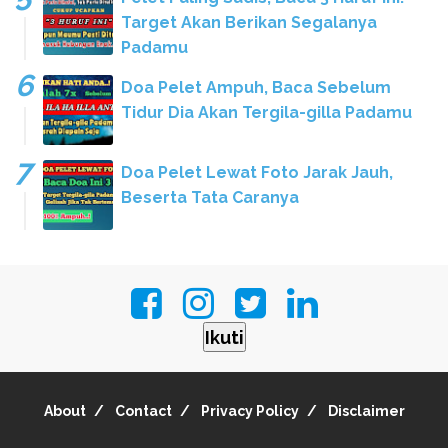
Target Akan Berikan Segalanya
Padamu
Doa Pelet Ampuh, Baca Sebelum
Tidur Dia Akan Tergila-gilla Padamu
Doa Pelet Lewat Foto Jarak Jauh,
Beserta Tata Caranya
Ikuti
About
Contact
Privacy Policy
Disclaimer