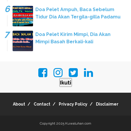
Doa Pelet Ampuh, Baca Sebelum
Tidur Dia Akan Tergila-gilla Padamu
Doa Pelet Kirim Mimpi, Dia Akan
Mimpi Basah Berkali-kali
Ikuti
About
Contact
Privacy Policy
Disclaimer
Copyright 2025
Kuwaluhan.com