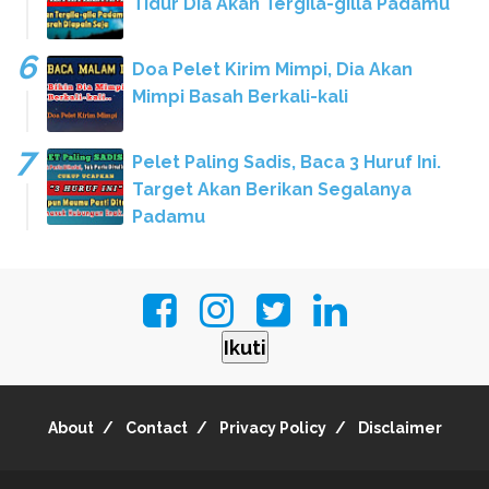
Tidur Dia Akan Tergila-gilla Padamu
Doa Pelet Kirim Mimpi, Dia Akan
Mimpi Basah Berkali-kali
Pelet Paling Sadis, Baca 3 Huruf Ini.
Target Akan Berikan Segalanya
Padamu
Ikuti
About
Contact
Privacy Policy
Disclaimer