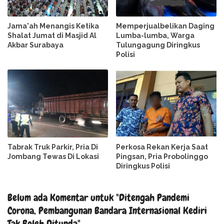
Jama'ah Menangis Ketika
Memperjualbelikan Daging
Shalat Jumat di Masjid Al
Lumba-lumba, Warga
Akbar Surabaya
Tulungagung Diringkus
Polisi
Tabrak Truk Parkir, Pria Di
Perkosa Rekan Kerja Saat
Jombang Tewas Di Lokasi
Pingsan, Pria Probolinggo
Diringkus Polisi
Belum ada Komentar untuk "Ditengah Pandemi
Corona, Pembangunan Bandara Internasional Kediri
Tak Boleh Ditunda"