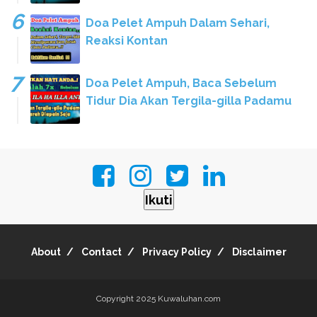
Doa Pelet Ampuh Dalam Sehari,
Reaksi Kontan
Doa Pelet Ampuh, Baca Sebelum
Tidur Dia Akan Tergila-gilla Padamu
Ikuti
About
Contact
Privacy Policy
Disclaimer
Copyright 2025
Kuwaluhan.com