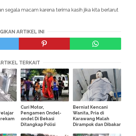
n segala macam karena terima kasih jika kita berlarut
GIKAN ARTIKEL INI
ARTIKEL TERKAIT
Curi Motor,
Berniat Kencani
elajar
Pengamen Ondel-
Wanita, Pria di
erekam
ondel Di Bekasi
Karawang Malah
Ditangkap Polisi
Dirampok dan Dibakar