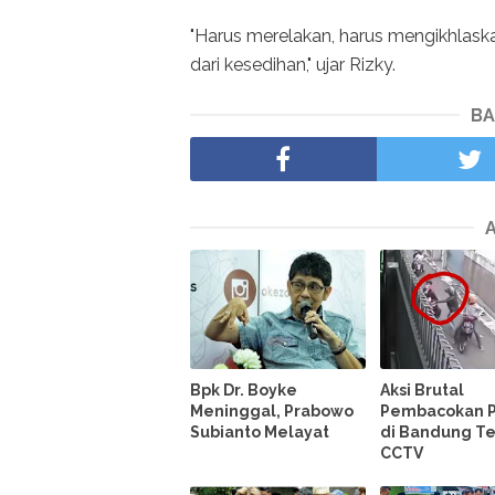
"Harus merelakan, harus mengikhlaska
dari kesedihan," ujar Rizky.
BA
Bpk Dr. Boyke
Aksi Brutal
Meninggal, Prabowo
Pembacokan P
Subianto Melayat
di Bandung T
CCTV