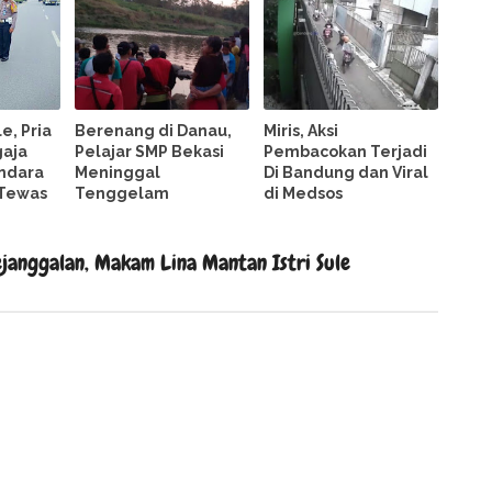
e, Pria
Berenang di Danau,
Miris, Aksi
aja
Pelajar SMP Bekasi
Pembacokan Terjadi
ndara
Meninggal
Di Bandung dan Viral
 Tewas
Tenggelam
di Medsos
janggalan, Makam Lina Mantan Istri Sule