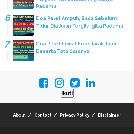
Padamu
Doa Pelet Ampuh, Baca Sebelum
Tidur Dia Akan Tergila-gilla Padamu
Doa Pelet Lewat Foto Jarak Jauh,
Beserta Tata Caranya
Ikuti
About
Contact
Privacy Policy
Disclaimer