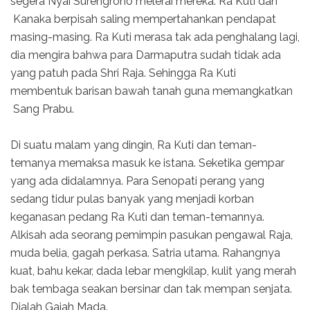
segera Nyai Surengrono melerai mereka. Ra Kuti dan
Kanaka berpisah saling memper­tahankan pendapat
masing-masing. Ra Kuti merasa tak ada pengha­lang lagi,
dia mengira bahwa para Darmaputra sudah tidak ada
yang patuh pada Shri Raja. Sehingga Ra Kuti
membentuk barisan bawah tanah guna memangkatkan
Sang Prabu.
Di suatu malam yang dingin, Ra Kuti dan teman-
temanya memaksa masuk ke istana. Seketika gempar
yang ada didalamnya. Para Senopati perang yang
sedang tidur pulas banyak yang menjadi korban
keganas­an pedang Ra Kuti dan teman-temannya.
Alkisah ada seorang pemimpin pasukan pengawal Raja,
muda belia, gagah perkasa. Satria utama. Rahangnya
kuat, bahu kekar, dada lebar mengkilap, kulit yang merah
bak tembaga seakan bersinar dan tak mempan senjata.
Dialah Gajah Mada.