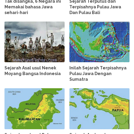
Tak disangka, 6 Negara ini
Sejarah Terputus dan
Memakai bahasa Jawa
Terpisahnya Pulau Jawa
sehari-hari
Dan Pulau Bali
Sejarah Asal usul Nenek
Inilah Sejarah Terpisahnya
Moyang Bangsa Indonesia
Pulau Jawa Dengan
Sumatra