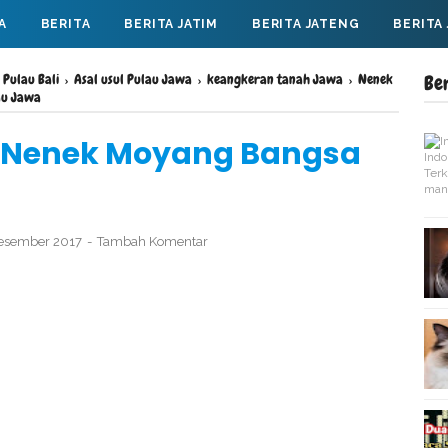
A
BERITA
BERITA JATIM
BERITA JATENG
BERITA
 Pulau Bali
›
Asal usul Pulau Jawa
›
keangkeran tanah Jawa
›
Nenek
Be
au Jawa
l Nenek Moyang Bangsa
Desember 2017
Tambah Komentar