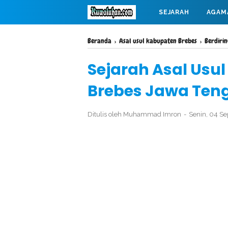
SEJARAH
AGAM
MAHABARATA
Beranda
›
Asal usul kabupaten Brebes
›
Berdiri
Sejarah Asal Usu
Brebes Jawa Ten
Ditulis oleh
Muhammad Imron
Senin, 04 S