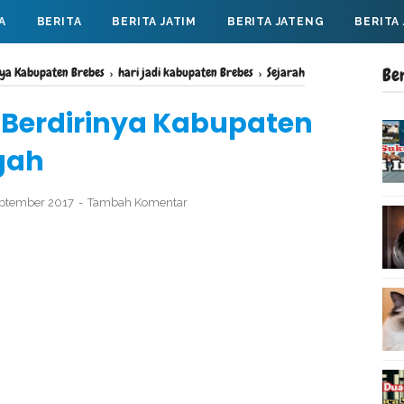
A
BERITA
BERITA JATIM
BERITA JATENG
BERITA
Be
nya Kabupaten Brebes
›
hari jadi kabupaten Brebes
›
Sejarah
l Berdirinya Kabupaten
gah
eptember 2017
Tambah Komentar