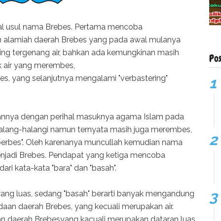
al usul nama Brebes. Pertama mencoba
alamiah daerah Brebes yang pada awal mulanya
ing tergenang air, bahkan ada kemungkinan masih
Po
 air yang merembes,
, yang selanjutnya mengalami "verbastering"
nnya dengan perihal masuknya agama Islam pada
halang-halangi namun ternyata masih juga merembes,
berbes". Oleh karenanya muncullah kemudian nama
enjadi Brebes. Pendapat yang ketiga mencoba
ri kata-kata "bara" dan "basah".
 yang luas, sedang "basah" berarti banyak mengandung
aan daerah Brebes, yang kecuali merupakan air.
 daerah Brebesyang kacuali merupakan dataran luas,