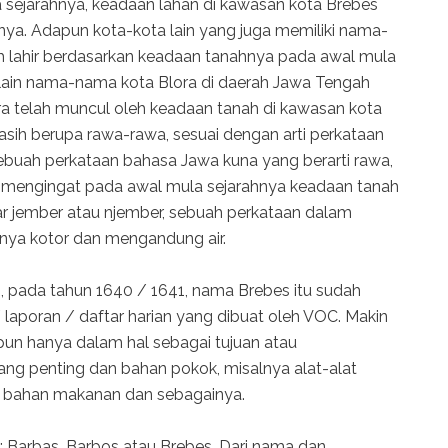
a sejarahnya, keadaan lahan di kawasan kota Brebes
rnya. Adapun kota-kota lain yang juga memiliki nama-
h lahir berdasarkan keadaan tanahnya pada awal mula
a lain nama-nama kota Blora di daerah Jawa Tengah
a telah muncul oleh keadaan tanah di kawasan kota
ih berupa rawa-rawa, sesuai dengan arti perkataan
ebuah perkataan bahasa Jawa kuna yang berarti rawa,
, mengingat pada awal mula sejarahnya keadaan tanah
 jember atau njember, sebuah perkataan dalam
tinya kotor dan mengandung air.
 pada tahun 1640 / 1641, nama Brebes itu sudah
 laporan / daftar harian yang dibuat oleh VOC. Makin
pun hanya dalam hal sebagai tujuan atau
ng penting dan bahan pokok, misalnya alat-alat
, bahan makanan dan sebagainya.
s: Barbas, Barbos atau Brebes. Dari nama dan