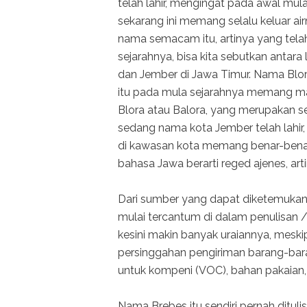
telah lahir, mengingat pada awal mul
sekarang ini memang selalu keluar ai
nama semacam itu, artinya yang tela
sejarahnya, bisa kita sebutkan antar
dan Jember di Jawa Timur. Nama Blor
itu pada mula sejarahnya memang mas
Blora atau Balora, yang merupakan s
sedang nama kota Jember telah lahir
di kawasan kota memang benar-benar
bahasa Jawa berarti reged ajenes, ar
Dari sumber yang dapat diketemukan,
mulai tercantum di dalam penulisan /
kesini makin banyak uraiannya, meski
persinggahan pengiriman barang-bara
untuk kompeni (VOC), bahan pakaian
Nama Brebes itu sendiri pernah dituli