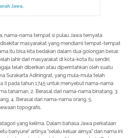
 Tanah Jawa.
ma, nama-nama tempat si pulau Jawa ternyata
 disekitar masyarakat yang mendiami tempat-tempat
ama itu bisa kita bedakan dalam dua golongan besar.
ah lahir dari masyarakat di kota-kota itu sendiri,
ja telah diberikan atau diperintahkan oleh suatu
ma Surakarta Adiningrat, yang mula-mula telah
na II pada tahun 1745 untuk menyebut nama-nama
ama tanaman, 2. Berasal dari nama-nama binatang, 3.
g, 4. Berasal dari nama-nama orang, 5.
mewaan topografis.
tagori yang kelima. Dalam bahasa Jawa perkataan
tu banyune" artinya "selalu keluar airnya" dan nama ini