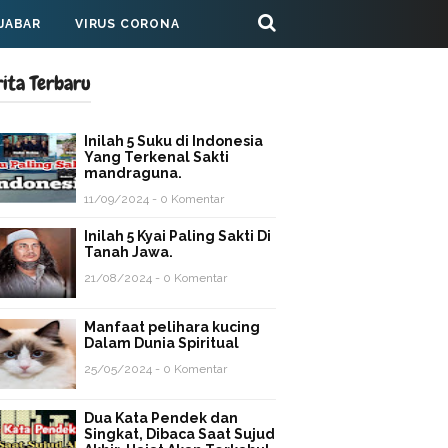
 JABAR
VIRUS CORONA
rita Terbaru
Inilah 5 Suku di Indonesia
Yang Terkenal Sakti
mandraguna.
11/09/2024 - 0 Komentar
Inilah 5 Kyai Paling Sakti Di
Tanah Jawa.
21/08/2024 - 0 Komentar
Manfaat pelihara kucing
Dalam Dunia Spiritual
25/05/2024 - 0 Komentar
Dua Kata Pendek dan
Singkat, Dibaca Saat Sujud