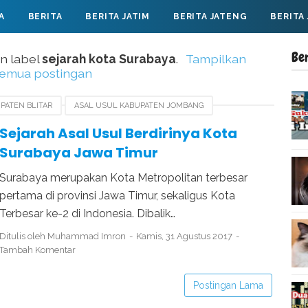
A
BERITA
BERITA JATIM
BERITA JATENG
BERITA
Be
n label
sejarah kota Surabaya
.
Tampilkan
emua postingan
PATEN BLITAR
ASAL USUL KABUPATEN JOMBANG
 KOTA SURABAYA
BERDIRINYA KOTA SURABAYA
Sejarah Asal Usul Berdirinya Kota
Surabaya Jawa Timur
BAYA
Surabaya merupakan Kota Metropolitan terbesar
pertama di provinsi Jawa Timur, sekaligus Kota
Terbesar ke-2 di Indonesia. Dibalik…
Ditulis oleh
Muhammad Imron
Kamis, 31 Agustus 2017
Tambah Komentar
Postingan Lama