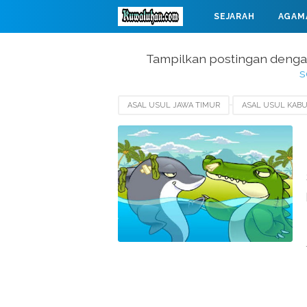
SEJARAH
AGAM
MAHABARATA
Tampilkan postingan denga
s
ASAL USUL JAWA TIMUR
ASAL USUL KABU
ASAL USUL KABUPATEN KEDIRI
ASAL USUL
LEGENDA SURABAYA
SEJARAH KOTA SURA