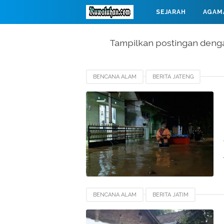
SEJARAH
AGAM
MAHABARATA
Tampilkan postingan deng
BENCANA ALAM
BERITA JATENG
BENCANA ALAM
BERITA JATIM