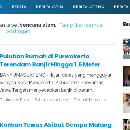
A
BERITA
BERITA JATIM
BERITA JATENG
BERITA
Be
an label
bencana alam
.
Tampilkan semua
postingan
Puluhan Rumah di Purwokerto
Terendam Banjir Hingga 1,5 Meter
BANYUMAS JATENG -Hujan deras yang mengguyur
wilayah Kota Purwokerto, Kabupaten Banyumas,
Jawa Tengah menyebabkan banjir di perum…
Ditulis oleh
Rosita
Sabtu, 10 April 2021
Tambah Komentar
Korban Tewas Akibat Gempa Malang