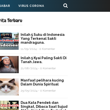
 JABAR
VIRUS CORONA
rita Terbaru
Inilah 5 Suku di Indonesia
Yang Terkenal Sakti
mandraguna.
11/09/2024 - 0 Komentar
Inilah 5 Kyai Paling Sakti Di
Tanah Jawa.
21/08/2024 - 0 Komentar
Manfaat pelihara kucing
Dalam Dunia Spiritual
25/05/2024 - 0 Komentar
Dua Kata Pendek dan
Singkat, Dibaca Saat Sujud