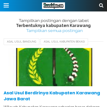
Tampilkan postingan dengan label
Terbentuknya kabupaten Karawang
.
Tampilkan semua postingan
ASAL USUL BANDUNG
ASAL USUL KABUPATEN BEKASI
ASAL USUL KABUPATEN CIAMIS
ASAL USUL KABUPATEN CIANJUR
ASAL USUL KARAWANG
HARI JADI KABUPATEN KARAWANG
SEJARAH KARAWANG
TERBENTUKNYA KABUPATEN KARAWANG
Asal Usul Berdirinya Kabupaten Karawang
Jawa Barat