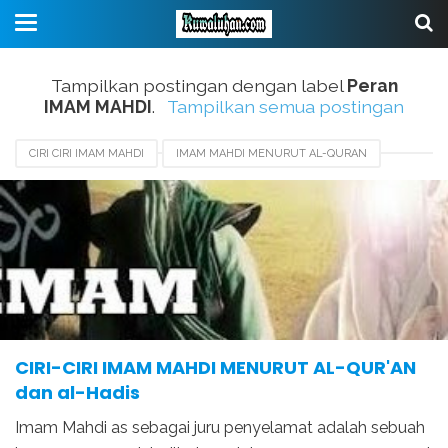
Tampilkan postingan dengan label
Peran
IMAM MAHDI
.
Tampilkan semua postingan
CIRI CIRI IMAM MAHDI
IMAM MAHDI MENURUT AL-QURAN
KEDATANGAN IMAM MAHDI KE DUNIA
KEMATIAN DAJJAL
PERAN IMAM MAHDI
TUGAS NABI ISA
TURUNNYA DAJJAL KE BUMI
TURUNNYA NABI ISA
CIRI-CIRI IMAM MAHDI MENURUT AL-QUR'AN
dan al-Hadis
Imam Mahdi as sebagai juru penyelamat adalah sebuah