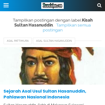
Tampilkan postingan dengan label
Kisah
Sultan Hasanuddin
.
Tampilkan semua
postingan
ASAL PATTIMURA
ASAL SULTAN HASANUDDIN
ASAL USUL IMAM BONJOL
ASAL USUL PANGERAN DIPONEGORO
BIOGRAFI SULTAN HASANUDDIN
KISAH SULTAN HASANUDDIN
PERJUANGAN SULTAN HASANUDDIN
WAFATNYA SULTAN HASANUDDIN
Sejarah Asal Usul Sultan Hasanuddin,
Pahlawan Nasional Indonesia