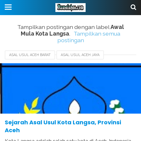
Tampilkan postingan dengan label
Awal
Mula Kota Langsa
.
Tampilkan semua
postingan
ASAL USUL ACEH BARAT
ASAL USUL ACEH JAYA
ASAL USUL ACEH TAMIANG
ASAL USUL BANDA ACEH
ASAL USUL KOTA LANGSA
ASAL USUL SIMEULUE
AWAL MULA KOTA LANGSA
BERDIRINYA KOTA LANGSA
TERBENTUKNYA KOTA LANGSA
Sejarah Asal Usul Kota Langsa, Provinsi
Aceh