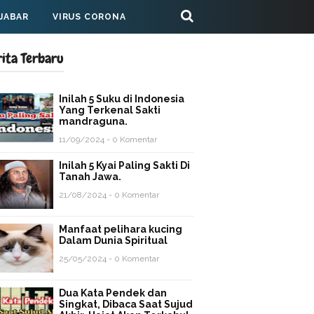
 JABAR
VIRUS CORONA
rita Terbaru
Inilah 5 Suku di Indonesia
Yang Terkenal Sakti
mandraguna.
11/09/2024 - 0 Komentar
Inilah 5 Kyai Paling Sakti Di
Tanah Jawa.
21/08/2024 - 0 Komentar
Manfaat pelihara kucing
Dalam Dunia Spiritual
25/05/2024 - 0 Komentar
Dua Kata Pendek dan
Singkat, Dibaca Saat Sujud