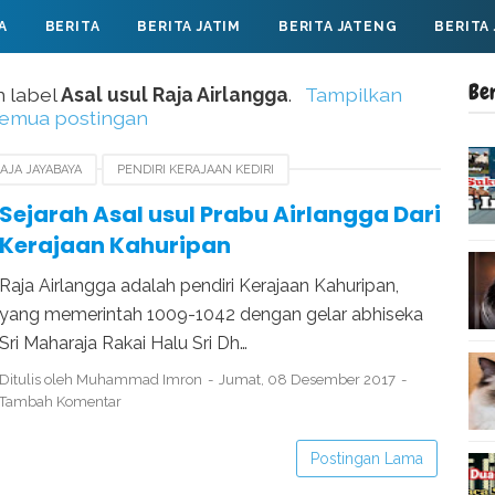
A
BERITA
BERITA JATIM
BERITA JATENG
BERITA
Be
 label
Asal usul Raja Airlangga
.
Tampilkan
emua postingan
AJA JAYABAYA
PENDIRI KERAJAAN KEDIRI
JAAN KEDIRI
Sejarah Asal usul Prabu Airlangga Dari
Kerajaan Kahuripan
Raja Airlangga adalah pendiri Kerajaan Kahuripan,
yang memerintah 1009-1042 dengan gelar abhiseka
Sri Maharaja Rakai Halu Sri Dh…
Ditulis oleh
Muhammad Imron
Jumat, 08 Desember 2017
Tambah Komentar
Postingan Lama