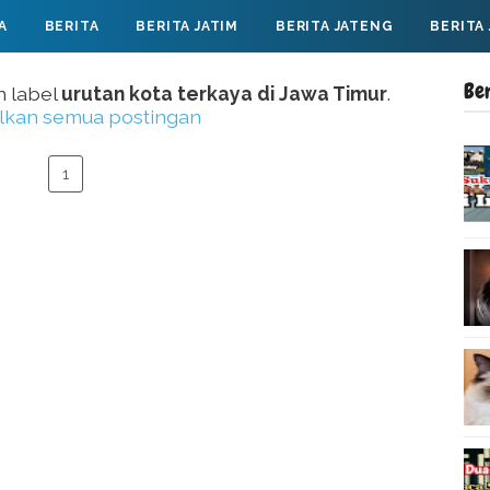
A
BERITA
BERITA JATIM
BERITA JATENG
BERITA
Be
n label
urutan kota terkaya di Jawa Timur
.
lkan semua postingan
1