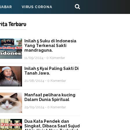
 JABAR
VIRUS CORONA
rita Terbaru
Inilah 5 Suku di Indonesia
Yang Terkenal Sakti
mandraguna.
11/09/2024 - 0 Komentar
Inilah 5 Kyai Paling Sakti Di
Tanah Jawa.
21/08/2024 - 0 Komentar
Manfaat pelihara kucing
Dalam Dunia Spiritual
25/05/2024 - 0 Komentar
Dua Kata Pendek dan
Singkat, Dibaca Saat Sujud