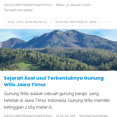
Ditulis oleh
Muhammad Imron
Rabu, 31 Januari 2018
Tambah Komentar
ASAL USUL GUNUNG WILIS
GUNUNG TERTINGGI DI JAWA
LEGENDA GUNUNG KELUD
LEGENDA GUNUNG KLOTOK
LEGENDA GUNUNG SEMERU
LEGENDA GUNUNG WILIS
SEJARAH GUNUNG WILIS
Sejarah Asal usul Terbentuknya Gunung
Wilis Jawa Timur
Gunung Wilis adalah sebuah gunung berapi yang
terletak di Jawa Timur, Indonesia. Gunung Wilis memiliki
ketinggian 2.169 meter d…
Ditulis oleh
Muhammad Imron
12:52:00 AM
Tambah Komentar