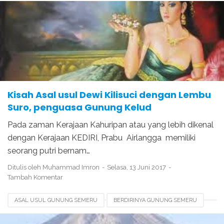
KISAH DEWI KILISUCI
KISAH DEWI SEKARTAJI
KISAH GUNUNG KELUD
LEGENDA GUNUNG KELUD
SABDA LEMBU SURO
SEJARAH DEWI KILISUCI
Kisah Asal usul Dewi Kilisuci dengan Lembu
Suro, penguasa Gunung Kelud
Pada zaman Kerajaan Kahuripan atau yang lebih dikenal
dengan Kerajaan KEDIRI, Prabu Airlangga memiliki
seorang putri bernam…
Ditulis oleh
Muhammad Imron
Selasa, 13 Juni 2017
Tambah Komentar
ASAL USUL GUNUNG SEMERU
BERDIRINYA GUNUNG SEMERU
LAGENDA GUNUNG SEMERU
LEGENDA GUNUNG KELUD