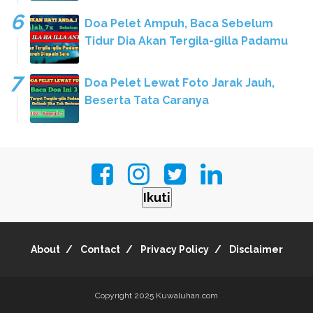
Doa Pelet Ampuh, Baca Sebelum
Tidur Dia Akan Tergila-gilla Padamu
Doa Pelet Lewat Foto Jarak Jauh,
Beserta Tata Caranya
Ikuti
About
Contact
Privacy Policy
Disclaimer
Copyright 2025
Kuwaluhan.com