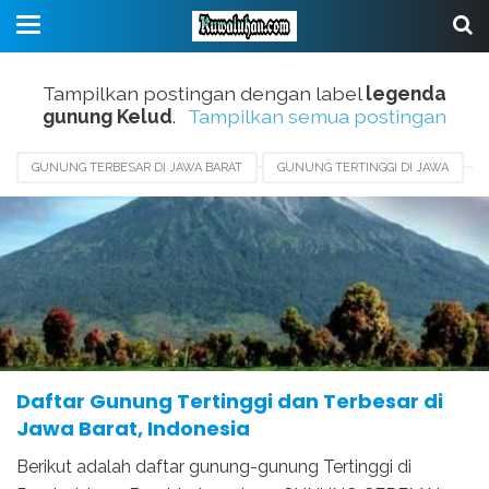
Tampilkan postingan dengan label
legenda
gunung Kelud
.
Tampilkan semua postingan
GUNUNG TERBESAR DI JAWA BARAT
GUNUNG TERTINGGI DI JAWA
GUNUNG TERTINGGI DI JAWA BARAT
GUNUNG TERTINGGI DI JAWA TENGAH
GUNUNG TERTINGGI DI JAWA TIMUR
LEGENDA GUNUNG KELUD
Daftar Gunung Tertinggi dan Terbesar di
Jawa Barat, Indonesia
Berikut adalah daftar gunung-gunung Tertinggi di