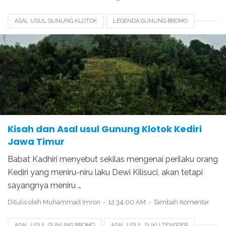
ASAL USUL GUNUNG KLOTOK
LEGENDA GUNUNG BROMO
LEGENDA GUNUNG KELUD
LEGENDA GUNUNG KLOTOK
LEGENDA GUNUNG SEMERU
LEGENDA PUTRI KEDIRI
SEJARAH GUNUNG KLOTOK
Kisah dan Asal usul Gunung Klotok Kediri
Jawa Timur
Babat Kadhiri menyebut sekilas mengenai perilaku orang
Kediri yang meniru-niru laku Dewi Kilisuci, akan tetapi
sayangnya meniru …
Ditulis oleh
Muhammad Imron
12:34:00 AM
Tambah Komentar
ASAL USUL GUNUNG BROMO
ASAL USUL SUKU TENGGER