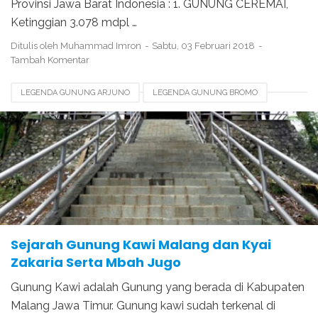
Provinsi Jawa Barat Indonesia : 1. GUNUNG CEREMAI,
Ketinggian 3.078 mdpl …
Ditulis oleh
Muhammad Imron
Sabtu, 03 Februari 2018
Tambah Komentar
LEGENDA GUNUNG ARJUNO
LEGENDA GUNUNG BROMO
LEGENDA GUNUNG KAWI
LEGENDA GUNUNG KELUD
LEGENDA GUNUNG KLOTOK
LEGENDA GUNUNG SEMERU
SEJARAH GUNUNG KAWI
Sejarah Gunung Kawi Malang dan Kyai
Zakaria Serta Mbah Jugo
Gunung Kawi adalah Gunung yang berada di Kabupaten
Malang Jawa Timur. Gunung kawi sudah terkenal di