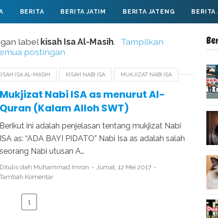
A
BERITA
BERITA JATIM
BERITA JATENG
BERITA
Be
ngan label
kisah Isa Al-Masih
.
Tampilkan
emua postingan
KISAH ISA AL-MASIH
KISAH NABI ISA
MUKJIZAT NABI ISA
WA NABI ISA
SEJARAH NABI ISA
TUGAS NABI ISA
Mukjizat Nabi ISA as menurut Al-
Quran (Kalam Alloh SWT)
Berikut ini adalah penjelasan tentang mukjizat Nabi
ISA as: “ADA BAYI PIDATO” Nabi Isa as adalah salah
seorang Nabi utusan A…
Ditulis oleh
Muhammad Imron
Jumat, 12 Mei 2017
Tambah Komentar
1