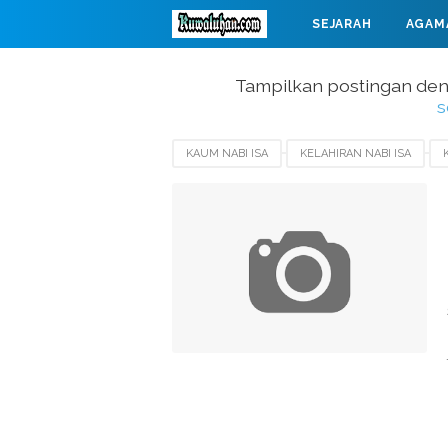
SEJARAH
AGAM
MAHABARATA
Tampilkan postingan de
s
KAUM NABI ISA
KELAHIRAN NABI ISA
MUSUH NABI ISA
NABI ISA AS
PERISTI