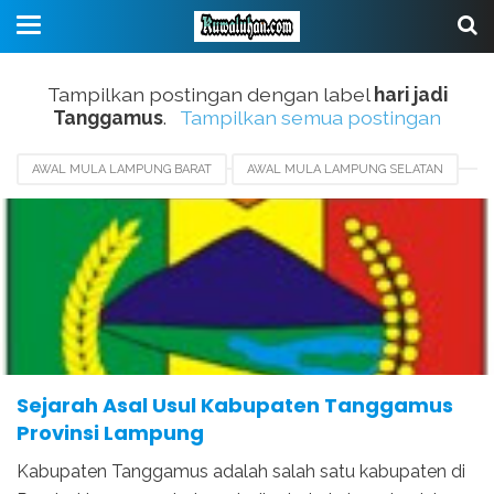
Tampilkan postingan dengan label
hari jadi
Tanggamus
.
Tampilkan semua postingan
AWAL MULA LAMPUNG BARAT
AWAL MULA LAMPUNG SELATAN
AWAL MULA LAMPUNG TIMUR
AWAL MULA MESUJI
AWAL MULA PESAWARAN
AWAL MULA TANGGAMUS
BERDIRINYA TANGGAMUS
HARI JADI TANGGAMUS
SEJARAH TANGGAMUS
Sejarah Asal Usul Kabupaten Tanggamus
Provinsi Lampung
Kabupaten Tanggamus adalah salah satu kabupaten di