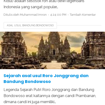
Kidul) adalah sesosok roh atau dewi legendaris
Indonesia yang sangat populer…
Ditulis oleh
Muhammad Imron
4:24:00 PM
Tambah Komentar
ASAL USUL BANDUNG BONDOWOSO
ASAL USUL CANDI PRAMBANAN
KISAH BANDUNG BONDOWOSO
KISAH RORO JONGGRANG
SEJARAH
SEJARAH PRAMBANAN
Sejarah asal usul Roro Jonggrang dan
Bandung Bondowoso
Legenda Sejarah Putri Roro Jonggrang dan Bandung
Bondowoso erat kaitannya dengan candi Prambanan,
dimana candi ini juga memiliki…