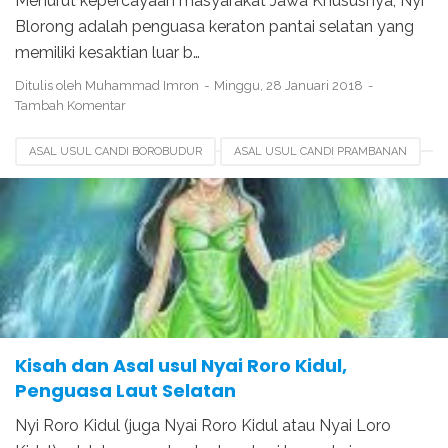
Menurut kepercayaan masyarakat Jawa Khususnya, Nyi
Blorong adalah penguasa keraton pantai selatan yang
memiliki kesaktian luar b…
Ditulis oleh
Muhammad Imron
Minggu, 28 Januari 2018
Tambah Komentar
ASAL USUL CANDI BOROBUDUR
ASAL USUL CANDI PRAMBANAN
ASAL USUL PENGUASA LAUT SELATAN
JOKO TARUB
JOKO TINGKIR
KISAH RORO JONGGRANG
LEGENDA NYI RORO KIDUL
SEJARAH NYI RORO KIDUL
Kisah dan Asal usul Nyai Roro Kidul,
Penguasa Laut Selatan
Nyi Roro Kidul (juga Nyai Roro Kidul atau Nyai Loro