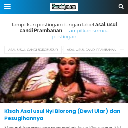
Tampilkan postingan dengan label
asal usul
candi Prambanan
.
Tampilkan semua
postingan
ASAL USUL CANDI BOROBUDUR
ASAL USUL CANDI PRAMBANAN
ASAL USUL NYI BLORONG
ASAL USUL PENGUASA LAUT SELATAN
ASAL USUL TANAH JAWA
PESUGIHAN NYI BLORONG
SEJARAH NYI BLORONG
Kisah Asal usul Nyi Blorong (Dewi Ular) dan
Pesugihannya