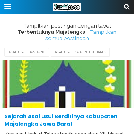
Tampilkan postingan dengan label
Terbentuknya Majalengka
.
Tampilkan
semua postingan
ASAL USUL BANDUNG
ASAL USUL KABUPATEN CIAMIS
ASAL USUL KABUPATEN CIANJUR
ASAL USUL KABUPATEN CIREBON
ASAL USUL MAJALENGKA
HARI JADI KABUPATEN MAJALENGKA
SEJARAH MAJALENGKA
TERBENTUKNYA MAJALENGKA
Sejarah Asal Usul Berdirinya Kabupaten
Majalengka Jawa Barat