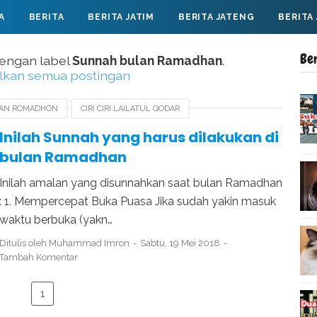
A
BERITA
BERITA JATIM
BERITA JATENG
BERITA
Be
dengan label
Sunnah bulan Ramadhan
.
lkan semua postingan
AN ROMADHON
CIRI CIRI LAILATUL QODAR
ATALKAN PUASA
SUNNAH BULAN RAMADHAN
Inilah Sunnah yang harus dilakukan di
bulan Ramadhan
Inilah amalan yang disunnahkan saat bulan Ramadhan
: 1. Mempercepat Buka Puasa Jika sudah yakin masuk
waktu berbuka (yakn…
Ditulis oleh
Muhammad Imron
Sabtu, 19 Mei 2018
Tambah Komentar
1