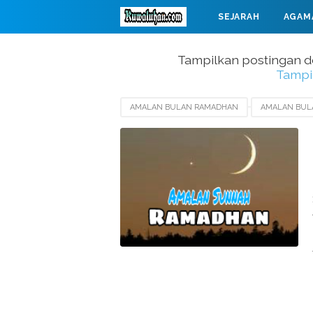
SEJARAH
AGAM
MAHABARATA
Tampilkan postingan 
Tampi
AMALAN BULAN RAMADHAN
AMALAN BUL
DOA BUKA PUASA RAMADHAN
HAL YANG B
TURUNNYA AL-QURAN