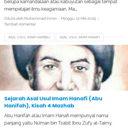
berupa kamandalaan atau kabuyutan sebagai tempat
mempelajari ilmu keagamaan. Ma…
Ditulis oleh
Muhammad Imron
Minggu, 12 Mei 2019
Tambah Komentar
ASAL USUL IMAM HAMBALI
ASAL USUL IMAM HANAFI
ASAL USUL IMAM MALIKI
GURU IMAM HANAFI
PENGIKUT IMAM HANAFI
SEJARAH 4 MAZHAB
TERPECAHNYA AGAMA ISLAM
Sejarah Asal Usul Imam Hanafi (Abu
Hanifah), Kisah 4 Mazhab
Abu Hanifah atau Imam Hanafi mempunyai nama
panjang yaitu Nu’man bin Tsabit Ibnu Zufy al-Taimy,