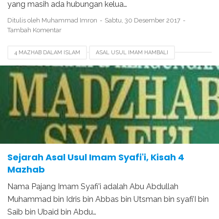
yang masih ada hubungan kelua…
Ditulis oleh
Muhammad Imron
Sabtu, 30 Desember 2017
Tambah Komentar
4 MAZHAB DALAM ISLAM
ASAL USUL IMAM HAMBALI
ASAL USUL IMAM HANAFI
ASAL USUL IMAM MALIKI
ASAL USUL IMAM SYAFI'I
SEJARAH 4 MAZHAB
SILSILAH IMAM SYAFI'I
TERPECAHNYA AGAMA ISLAM
WAFATNYA IMAM SYAFI'I
Sejarah Asal Usul Imam Syafi'i, Kisah 4
Mazhab
Nama Pajang Imam Syafi'i adalah Abu Abdullah
Muhammad bin Idris bin Abbas bin Utsman bin syafi’I bin
Saib bin Ubaid bin Abdu…