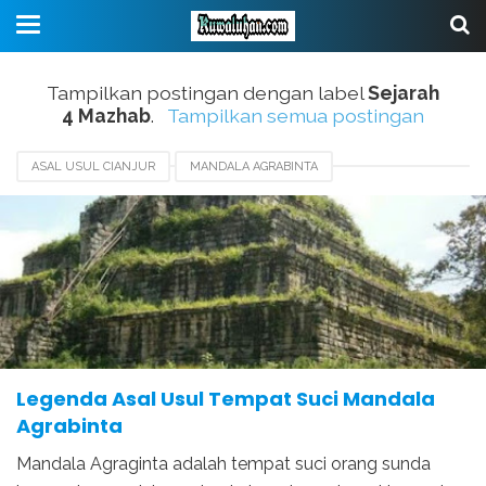
Tampilkan postingan dengan label
Sejarah
4 Mazhab
.
Tampilkan semua postingan
ASAL USUL CIANJUR
MANDALA AGRABINTA
SEJARAH 4 MAZHAB
Legenda Asal Usul Tempat Suci Mandala
Agrabinta
Mandala Agraginta adalah tempat suci orang sunda