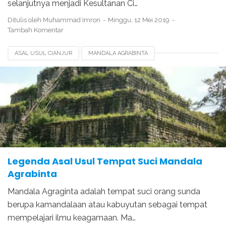
selanjutnya menjadi Kesultanan Ci…
Ditulis oleh
Muhammad Imron
Minggu, 12 Mei 2019
Tambah Komentar
ASAL USUL CIANJUR
MANDALA AGRABINTA
SEJARAH 4 MAZHAB
Legenda Asal Usul Tempat Suci Mandala
Agrabinta
Mandala Agraginta adalah tempat suci orang sunda
berupa kamandalaan atau kabuyutan sebagai tempat
mempelajari ilmu keagamaan. Ma…