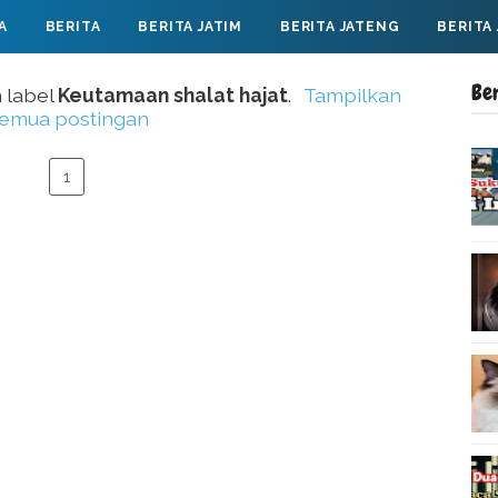
A
BERITA
BERITA JATIM
BERITA JATENG
BERITA
Be
 label
Keutamaan shalat hajat
.
Tampilkan
emua postingan
1