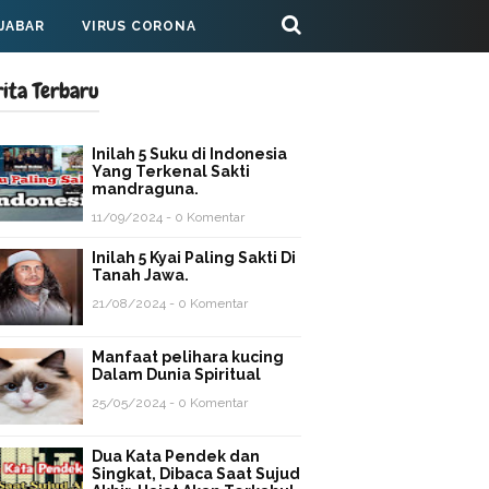
 JABAR
VIRUS CORONA
rita Terbaru
Inilah 5 Suku di Indonesia
Yang Terkenal Sakti
mandraguna.
11/09/2024 - 0 Komentar
Inilah 5 Kyai Paling Sakti Di
Tanah Jawa.
21/08/2024 - 0 Komentar
Manfaat pelihara kucing
Dalam Dunia Spiritual
25/05/2024 - 0 Komentar
Dua Kata Pendek dan
Singkat, Dibaca Saat Sujud