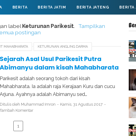
A
BERITA
BERITA JATIM
BERITA JATENG
BERITA
Be
an label
Keturunan Parikesit
.
Tampilkan
emua postingan
SIT MAHABHARATA
KETURUNAN ANGLING DARMA
KETURUNAN PANDAWA
KETURUNAN PARIKESIT
Sejarah Asal Usul Parikesit Putra
Abimanyu dalam kisah Mahabharata
Parikesit adalah seorang tokoh dari kisah
Mahabharata. Ia adalah raja Kerajaan Kuru dan cucu
Arjuna. Ayahnya adalah Abimanyu sed…
Ditulis oleh
Muhammad Imron
Kamis, 31 Agustus 2017
Tambah Komentar
1