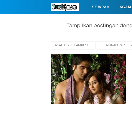
SEJARAH
AGAM
MAHABARATA
Tampilkan postingan deng
s
ASAL USUL PARIKESIT
KELAHIRAN PARIKE
KETURUNAN ARJUNA
KETURUNAN BIMA