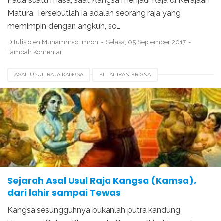
Pada suatu masa, saat Kangsa menjadi Raja di Kerajaan
Matura. Tersebutlah ia adalah seorang raja yang
memimpin dengan angkuh, so…
Ditulis oleh
Muhammad Imron
Selasa, 05 September 2017
Tambah Komentar
ASAL USUL RAJA KANGSA
KELAHIRAN KRISNA
KELAHIRAN RAJA KANGSA
KELUARGA SRI KRISHNA
KEMATIAN RAJA KANGSA
KESAKTIAN KRISNA
RAMALAN RAJA KANGSA
Sejarah Asal Usul Raja Kangsa (Kamsa),
dari lahir sampai Tewas
Kangsa sesungguhnya bukanlah putra kandung