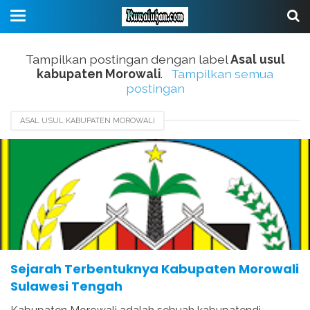
Tampilkan postingan dengan label
Asal usul
kabupaten Morowali
.
Tampilkan semua
postingan
ASAL USUL KABUPATEN MOROWALI
AWAL MULA KABUPATEN BANGGAI
AWAL MULA KABUPATEN DONGGALA
AWAL MULA KABUPATEN MOROWALI
HARI JADI KABUPATEN MOROWALI
Sejarah Terbentuknya Kabupaten Morowali
Sulawesi Tengah