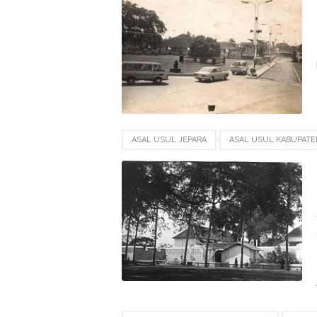
TERBENTUKNYA KABUPATEN PURBALINGGA
ASAL USUL JEPARA
ASAL USUL KABUPATE
ASAL USUL KABUPATEN KLATEN
BERDIRIN
SEJARAH KABUPATEN KLATEN