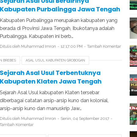
Sejarah Asal Usul Berdirinya
Kabupaten Purbalingga Jawa Tengah
Kabupaten Purbalingga merupakan kabupaten yang
berada di Provinsi Jawa Tengah, Ibukotanya adalah
Purbalingga. Kabupaten ini berb…
Ditulis oleh
Muhammad Imron
12:17:00 PM
Tambah Komentar
N BREBES
ASAL USUL KABUPATEN GROBOGAN
YA KOTA KLATEN
HARI JADI KABUPATEN KLATEN
Sejarah Asal Usul Terbentuknya
Kabupaten Klaten Jawa Tengah
Sejarah Asal Usul kabupaten Klaten tersebar
diberbagai catatan arsip-arsip kuno dan kolonial,
arsip-arsip kuno dan manuskrip Jaw…
Ditulis oleh
Muhammad Imron
Senin, 04 September 2017
Tambah Komentar