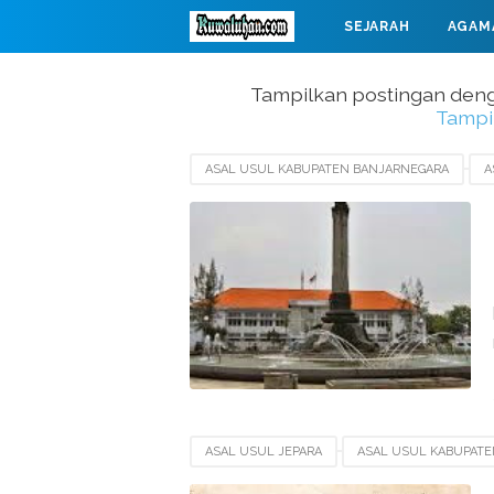
SEJARAH
AGAM
MAHABARATA
Tampilkan postingan den
Tampi
ASAL USUL KABUPATEN BANJARNEGARA
A
ASAL USUL KABUPATEN GROBOGAN
ASAL 
ASAL USUL JEPARA
ASAL USUL KABUPATE
ASAL USUL PURBALINGGA
HARI JADI KAB