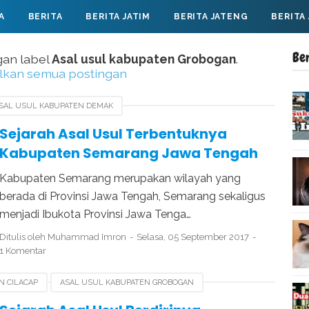
A
BERITA
BERITA JATIM
BERITA JATENG
BERITA
Be
gan label
Asal usul kabupaten Grobogan
.
lkan semua postingan
SAL USUL KABUPATEN DEMAK
USUL KABUPATEN SEMARANG
HARI JADI SEMARANG
Sejarah Asal Usul Terbentuknya
Kabupaten Semarang Jawa Tengah
Kabupaten Semarang merupakan wilayah yang
berada di Provinsi Jawa Tengah, Semarang sekaligus
menjadi Ibukota Provinsi Jawa Tenga…
Ditulis oleh
Muhammad Imron
Selasa, 05 September 2017
1 Komentar
N CILACAP
ASAL USUL KABUPATEN GROBOGAN
UPATEN PURBALINGGA
SEJARAH KABUPATEN PURBALINGGA