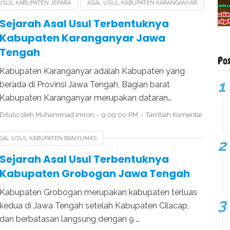
USUL KABUPATEN JEPARA
ASAL USUL KABUPATEN KARANGANYAR
RI JADI KABUPATEN KARANGANYAR
Sejarah Asal Usul Terbentuknya
Kabupaten Karanganyar Jawa
Tengah
Po
Kabupaten Karanganyar adalah Kabupaten yang
berada di Provinsi Jawa Tengah, Bagian barat
Kabupaten Karanganyar merupakan dataran…
Ditulis oleh
Muhammad Imron
9:09:00 PM
Tambah Komentar
SAL USUL KABUPATEN BANYUMAS
L KABUPATEN GROBOGAN
BERDIRINYA KABUPATE GROBOGAN
Sejarah Asal Usul Terbentuknya
Kabupaten Grobogan Jawa Tengah
Kabupaten Grobogan merupakan kabupaten terluas
kedua di Jawa Tengah setelah Kabupaten Cilacap,
dan berbatasan langsung dengan 9 …