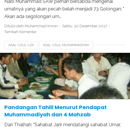
Nabi Muhammad SAW pernah bersabda mengenai
umatnya yang akan pecah belah menjadi 73 Golongan: "
Akan ada segolongan um…
Ditulis oleh
Muhammad Imron
Sabtu, 30 Desember 2017
Tambah Komentar
ASAL USUL LDII
ASAL USUL MUHAMMADIYAH
ASAL USUL NU
ASAL USUL TAHLIL
PANDANGAN MUHAMMADIYAH TENTANG TAHLIL
TAHLIL MENURUT ISLAM
Pandangan Tahlil Menurut Pendapat
Muhammadiyah dan 4 Mahzab
Dari Thalhah: "Sahabat Jarir mendatangi sahabat Umar,