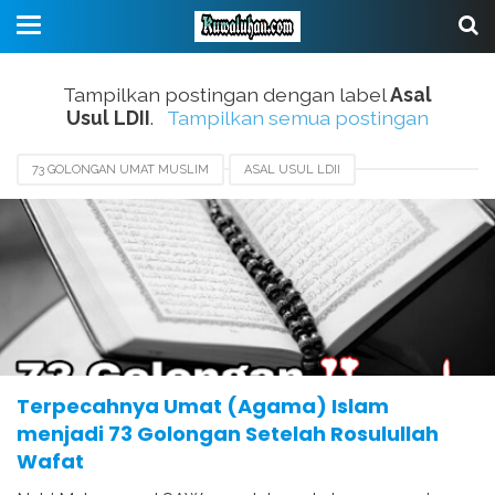
Tampilkan postingan dengan label
Asal
Usul LDII
.
Tampilkan semua postingan
73 GOLONGAN UMAT MUSLIM
ASAL USUL LDII
ASAL USUL MUHAMMADIYAH
ASAL USUL NU
HADITS TENTANG GOLONGAN UMAT ISLAM
TERPECAHNYA AGAMA ISLAM
UMAT ISLAM PECAH MENJADI 73 GOLONGAN
Terpecahnya Umat (Agama) Islam
menjadi 73 Golongan Setelah Rosulullah
Wafat