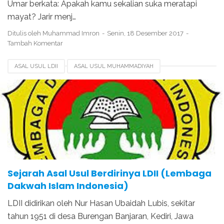
Umar berkata: Apakah kamu sekalian suka meratapi
mayat? Jarir menj…
Ditulis oleh
Muhammad Imron
Senin, 18 Desember 2017
Tambah Komentar
ASAL USUL LDII
ASAL USUL MUHAMMADIYAH
ASAL USUL NU
BERDIRINYA LDII
BERDIRINYA MUHAMMADIYAH
PENDIRI LDII
TERBENTUKNYA LDII
TERBENTUKNYA NHADHOTUL ULAMA
Sejarah Asal Usul Berdirinya LDII (Lembaga
Dakwah Islam Indonesia)
LDII didirikan oleh Nur Hasan Ubaidah Lubis, sekitar
tahun 1951 di desa Burengan Banjaran, Kediri, Jawa