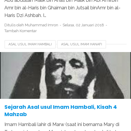
Abu abdullah Malik bin Anas bin Malik bin Abi Amirbin
Amr bin al-Haris bin Ghaiman bin Jutsail binAmr bin al-
Haris Dzi Ashbah. I…
Ditulis oleh
Muhammad Imron
Selasa, 02 Januari 2018
Tambah Komentar
ASAL USUL IMAM HAMBALI
ASAL USUL IMAM HANAFI
ASAL USUL IMAM MALIKI
ASAL USUL IMAM SYAFI'I
GURU IMAM HAMBALI
KEISTIMEWAAN IMAM HAMBALI
WAFATNYA IMAM HAMBALI
Sejarah Asal usul Imam Hambali, Kisah 4
Mahzab
Imam Hambali lahir di Marw (saat ini bernama Mary di