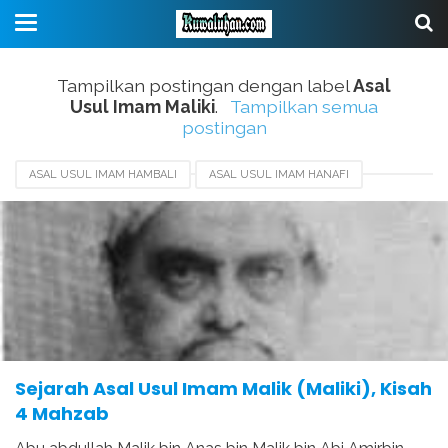
Tampilkan postingan dengan label
Asal
Usul Imam Maliki
.
Tampilkan semua
postingan
ASAL USUL IMAM HAMBALI
ASAL USUL IMAM HANAFI
ASAL USUL IMAM MAHDI
ASAL USUL IMAM MALIKI
ASAL USUL IMAM SYAFI'I
KITAB KARANGAN IMAM MALIKI
WAFATNYA IMAM MALIKI
Sejarah Asal Usul Imam Malik (Maliki), Kisah
4 Mahzab