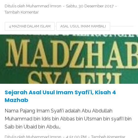
Ditulis oleh
Muhammad Imron
Sabtu, 30 Desember 2017
Tambah Komentar
4 MAZHAB DALAM ISLAM
ASAL USUL IMAM HAMBALI
ASAL USUL IMAM HANAFI
ASAL USUL IMAM MALIKI
ASAL USUL IMAM SYAFI'I
SEJARAH 4 MAZHAB
SILSILAH IMAM SYAFI'I
TERPECAHNYA AGAMA ISLAM
WAFATNYA IMAM SYAFI'I
Sejarah Asal Usul Imam Syafi'i, Kisah 4
Mazhab
Nama Pajang Imam Syafi'i adalah Abu Abdullah
Muhammad bin Idris bin Abbas bin Utsman bin syafi’I bin
Saib bin Ubaid bin Abdu…
Ditulis oleh
Muhammad Imron
4:51:00 PM
Tambah Komentar