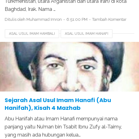
Turkmenistan, utara Afganistan dan utara Iran) di kota
Baghdad, Irak. Nama …
Ditulis oleh
Muhammad Imron
6:51:00 PM
Tambah Komentar
ASAL USUL IMAM HAMBALI
ASAL USUL IMAM HANAFI
ASAL USUL IMAM MALIKI
GURU IMAM HANAFI
PENGIKUT IMAM HANAFI
SEJARAH 4 MAZHAB
TERPECAHNYA AGAMA ISLAM
Sejarah Asal Usul Imam Hanafi (Abu
Hanifah), Kisah 4 Mazhab
Abu Hanifah atau Imam Hanafi mempunyai nama
panjang yaitu Nu’man bin Tsabit Ibnu Zufy al-Taimy,
yang masih ada hubungan kelua…